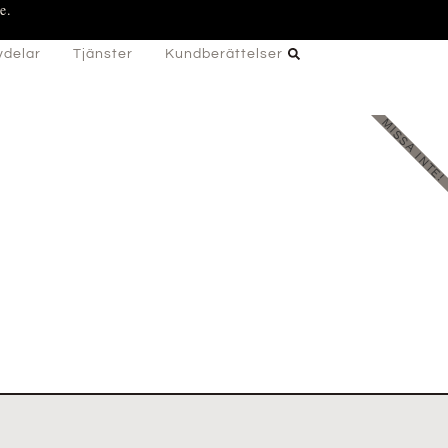
e.
vdelar
Tjänster
Kundberättelser
MISSA INTE!