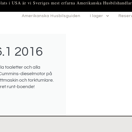
plats i USA är vi Sveriges mest erfarna Amerikanska Husbilshandlar
Amerikanska Husbilsguiden
I lager
Reser
.1 2016
a toaletter och alla
ll Cummins-dieselmotor på
ättmaskin och torktumlare.
året runt-boende!