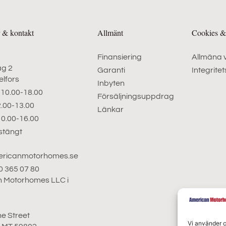
r & kontakt
Allmänt
Cookies & 
Finansiering
Allmäna v
äg 2
Garanti
Integritet
elfors
Inbyten
 10.00-18.00
Försäljningsuppdrag
2.00-13.00
Länkar
10.00-16.00
stängt
ericanmotorhomes.se
70 365 07 80
 Motorhomes LLC i
ne Street
Vi använder c