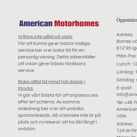
Öppettide
Adress:
Vi finns inte alltid på plats
Borres v
För att kunna ge er bästa möjliga
612 95 Ig
service ber vi er boka tid för en
Mån-Fre:
personlig visning. Detta säkerställer
att vi kan ge er bästa tänkbara
Lunch: 1
service.
Lördag: 
Söndag: 
Boka alltid tid minst två dagar i
E-post:
förväg.
info@am
Vi gör vårt bästa för att anpassa oss
efter ert schema. Av samma
Tel: +46 
anledning ber vi er att undvika
American
spontanbesök, då vi kanske inte är på
USA.
plats och ni riskerar att ha åkt långt i
Adress:
onödan.
124 W Pi