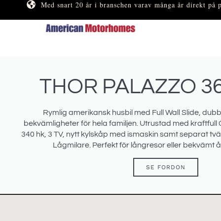
Med snart 20 år i branschen varav många år direkt på 
THOR PALAZZO 36
Rymlig amerikansk husbil med Full Wall Slide, dubbl
bekvämligheter för hela familjen. Utrustad med kraftfu
340 hk, 3 TV, nytt kylskåp med ismaskin samt separat tv
Lågmilare. Perfekt för långresor eller bekvämt 
SE FORDON