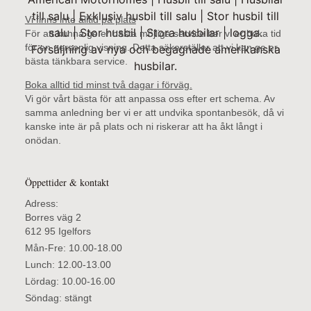
Vi finns inte alltid på plats
För att kunna ge er bästa möjliga service ber vi er boka tid
för en personlig visning. Detta säkerställer att vi kan ge er
bästa tänkbara service.
Boka alltid tid minst två dagar i förväg.
Vi gör vårt bästa för att anpassa oss efter ert schema. Av
samma anledning ber vi er att undvika spontanbesök, då vi
kanske inte är på plats och ni riskerar att ha åkt långt i
onödan.
Öppettider & kontakt
Adress:
Borres väg 2
612 95 Igelfors
Mån-Fre: 10.00-18.00
Lunch: 12.00-13.00
Lördag: 10.00-16.00
Söndag: stängt