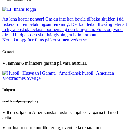
Att låna kostar pengar! Om du inte kan betala tillbaka skulden i tid
riskerar du en betalningsanmärkning. Det kan leda till svårigheter att
få hyra bostad, teckna abonnemang och få nya lån. För stöd, vänd
dig till budget- och skuldrådgivningen i din kommun.
Kontaktuppgifter finns på konsumentverket.se.
Garanti
Vi lämnar 6 månaders garanti på våra husbilar.
Inbyten
samt försäljningsuppdrag
Vill du sälja din Amerikanska husbil så hjälper vi gärna till med
detta.
Vi ordnar med rekonditionering, eventuella reparationer,