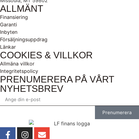
Missoula, MT 59802
ALLMÄNT
Finansiering
Garanti
Inbyten
Försäljningsuppdrag
Länkar
COOKIES & VILLKOR
Allmäna villkor
Integritetspolicy
PRENUMERERA PÅ VÅRT
NYHETSBREV
Prenumerera