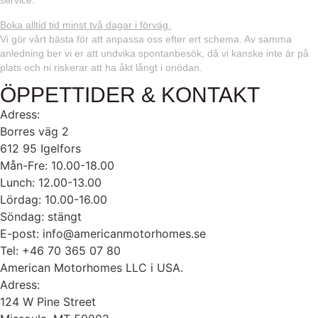
service.
Boka alltid tid minst två dagar i förväg.
Vi gör vårt bästa för att anpassa oss efter ert schema. Av samma
anledning ber vi er att undvika spontanbesök, då vi kanske inte är på
plats och ni riskerar att ha åkt långt i onödan.
ÖPPETTIDER & KONTAKT
Adress:
Borres väg 2
612 95 Igelfors
Mån-Fre: 10.00-18.00
Lunch: 12.00-13.00
Lördag: 10.00-16.00
Söndag: stängt
E-post: info@americanmotorhomes.se
Tel: +46 70 365 07 80
American Motorhomes LLC i USA.
Adress:
124 W Pine Street