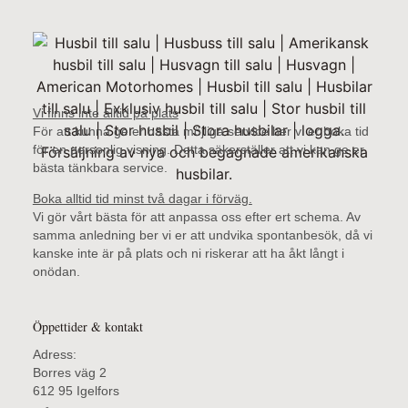
Vi finns inte alltid på plats
För att kunna ge er bästa möjliga service ber vi er boka tid
för en personlig visning. Detta säkerställer att vi kan ge er
bästa tänkbara service.
Boka alltid tid minst två dagar i förväg.
Vi gör vårt bästa för att anpassa oss efter ert schema. Av
samma anledning ber vi er att undvika spontanbesök, då vi
kanske inte är på plats och ni riskerar att ha åkt långt i
onödan.
Öppettider & kontakt
Adress:
Borres väg 2
612 95 Igelfors