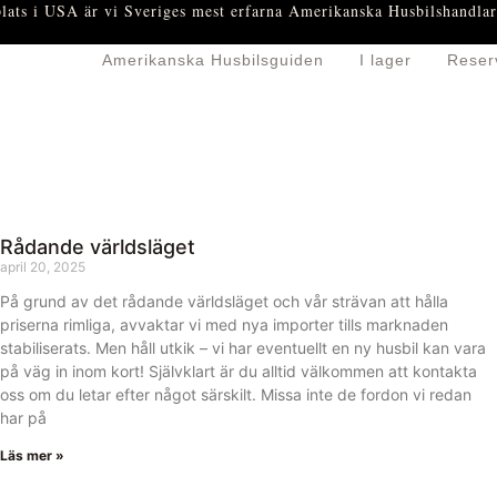
plats i USA är vi Sveriges mest erfarna Amerikanska Husbilshandlar
Amerikanska Husbilsguiden
I lager
Reser
Rådande världsläget
april 20, 2025
På grund av det rådande världsläget och vår strävan att hålla
priserna rimliga, avvaktar vi med nya importer tills marknaden
stabiliserats. Men håll utkik – vi har eventuellt en ny husbil kan vara
på väg in inom kort! Självklart är du alltid välkommen att kontakta
oss om du letar efter något särskilt. Missa inte de fordon vi redan
har på
Läs mer »