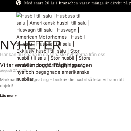
Med snart 20 år i branschen varav många år direkt på 
NYHETER
Här kan du spana in de senaste nyheterna från oss​
Vi tar emot importförfrågningar igen
augusti 27, 2025
Marknaden har lugnat sig – beskriv din husbil så letar vi fram rätt
objekt!
Läs mer »