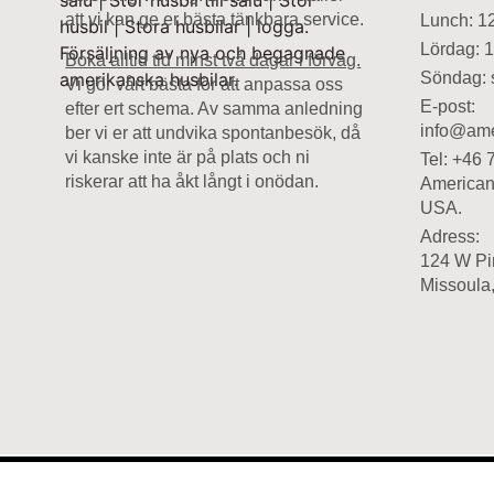
att vi kan ge er bästa tänkbara service.
Lunch: 1
Lördag: 
Boka alltid tid minst två dagar i förväg.
Söndag: 
Vi gör vårt bästa för att anpassa oss
E-post:
efter ert schema. Av samma anledning
info@am
ber vi er att undvika spontanbesök, då
vi kanske inte är på plats och ni
Tel: +46 
riskerar att ha åkt långt i onödan.
American
USA.
Adress:
124 W Pi
Missoula
Hemsida skapad av Avantek Media