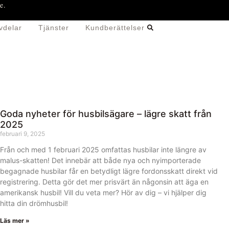
e.
vdelar
Tjänster
Kundberättelser
Goda nyheter för husbilsägare – lägre skatt från
2025
februari 9, 2025
Från och med 1 februari 2025 omfattas husbilar inte längre av
malus-skatten! Det innebär att både nya och nyimporterade
begagnade husbilar får en betydligt lägre fordonsskatt direkt vid
registrering. Detta gör det mer prisvärt än någonsin att äga en
amerikansk husbil! Vill du veta mer? Hör av dig – vi hjälper dig
hitta din drömhusbil!
Läs mer »