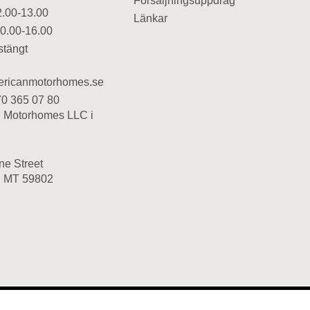
Försäljningsuppdrag
2.00-13.00
Länkar
10.00-16.00
stängt
ericanmotorhomes.se
70 365 07 80
 Motorhomes LLC i
ne Street
, MT 59802