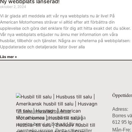
Ny webbplats lanserad!
oktober 2, 2024
Vi är glada att meddela att vår nya webbplats nu är live! På
American Motorhomes strävar vi alltid efter att förbättra din
upplevelse och göra det enklare för dig att hitta exakt det du söker.
Vår nya webbplats erbjuder nu ännu mer information om våra
husbilar, tillbehör och tjänster. Några av nyheterna på webbplatsen:
Uppdaterade och detaljerade listor över alla
Läs mer »
Öppettide
Adress:
Vi finns inte alltid på plats
Borres v
För att kunna ge er bästa möjliga
612 95 Ig
service ber vi er boka tid för en
Mån-Fre:
personlig visning. Detta säkerställer