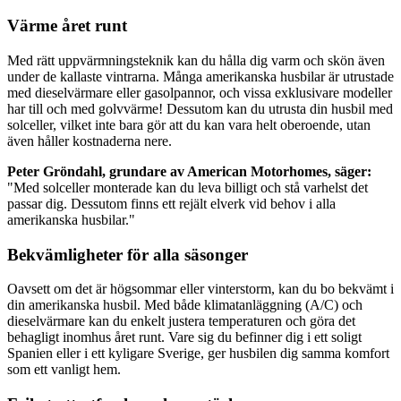
Värme året runt
Med rätt uppvärmningsteknik kan du hålla dig varm och skön även
under de kallaste vintrarna. Många amerikanska husbilar är utrustade
med dieselvärmare eller gasolpannor, och vissa exklusivare modeller
har till och med golvvärme! Dessutom kan du utrusta din husbil med
solceller, vilket inte bara gör att du kan vara helt oberoende, utan
även håller kostnaderna nere.
Peter Gröndahl, grundare av American Motorhomes, säger:
"Med solceller monterade kan du leva billigt och stå varhelst det
passar dig. Dessutom finns ett rejält elverk vid behov i alla
amerikanska husbilar."
Bekvämligheter för alla säsonger
Oavsett om det är högsommar eller vinterstorm, kan du bo bekvämt i
din amerikanska husbil. Med både klimatanläggning (A/C) och
dieselvärmare kan du enkelt justera temperaturen och göra det
behagligt inomhus året runt. Vare sig du befinner dig i ett soligt
Spanien eller i ett kyligare Sverige, ger husbilen dig samma komfort
som ett vanligt hem.