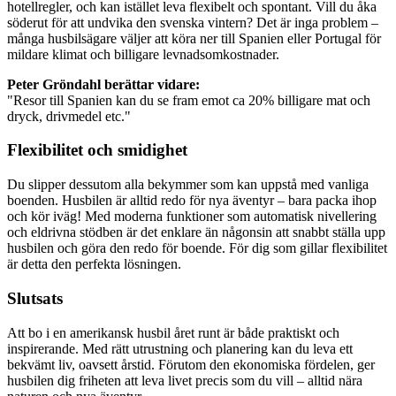
hotellregler, och kan istället leva flexibelt och spontant. Vill du åka
söderut för att undvika den svenska vintern? Det är inga problem –
många husbilsägare väljer att köra ner till Spanien eller Portugal för
mildare klimat och billigare levnadsomkostnader.
Peter Gröndahl berättar vidare:
"Resor till Spanien kan du se fram emot ca 20% billigare mat och
dryck, drivmedel etc."
Flexibilitet och smidighet
Du slipper dessutom alla bekymmer som kan uppstå med vanliga
boenden. Husbilen är alltid redo för nya äventyr – bara packa ihop
och kör iväg! Med moderna funktioner som automatisk nivellering
och eldrivna stödben är det enklare än någonsin att snabbt ställa upp
husbilen och göra den redo för boende. För dig som gillar flexibilitet
är detta den perfekta lösningen.
Slutsats
Att bo i en amerikansk husbil året runt är både praktiskt och
inspirerande. Med rätt utrustning och planering kan du leva ett
bekvämt liv, oavsett årstid. Förutom den ekonomiska fördelen, ger
husbilen dig friheten att leva livet precis som du vill – alltid nära