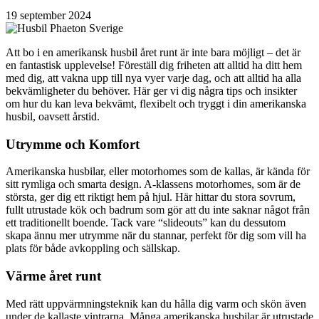
19 september 2024
Att bo i en amerikansk husbil året runt är inte bara möjligt – det är
en fantastisk upplevelse! Föreställ dig friheten att alltid ha ditt hem
med dig, att vakna upp till nya vyer varje dag, och att alltid ha alla
bekvämligheter du behöver. Här ger vi dig några tips och insikter
om hur du kan leva bekvämt, flexibelt och tryggt i din amerikanska
husbil, oavsett årstid.
Utrymme och Komfort
Amerikanska husbilar, eller motorhomes som de kallas, är kända för
sitt rymliga och smarta design. A-klassens motorhomes, som är de
största, ger dig ett riktigt hem på hjul. Här hittar du stora sovrum,
fullt utrustade kök och badrum som gör att du inte saknar något från
ett traditionellt boende. Tack vare “slideouts” kan du dessutom
skapa ännu mer utrymme när du stannar, perfekt för dig som vill ha
plats för både avkoppling och sällskap.
Värme året runt
Med rätt uppvärmningsteknik kan du hålla dig varm och skön även
under de kallaste vintrarna. Många amerikanska husbilar är utrustade