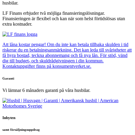
husbilar.
LF Finans erbjuder två möjliga finansieringslösningar.
Finansieringen är flexibel och kan när som helst förtidslösas utan
extra kostnader.
Att låna kostar pengar! Om du inte kan betala tillbaka skulden i tid
riskerar du en betalningsanmärkning. Det kan leda till svårigheter att
få hyra bostad, teckna abonnemang och få nya lån. För stöd, vänd
dig till budget- och skuldrådgivningen i din kommun.
Kontaktuppgifter finns på konsumentverket.se.
Garanti
Vi lämnar 6 månaders garanti på våra husbilar.
Inbyten
samt försäljningsuppdrag