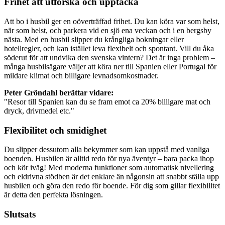
Frihet att utforska och upptäcka
Att bo i husbil ger en oöverträffad frihet. Du kan köra var som helst,
när som helst, och parkera vid en sjö ena veckan och i en bergsby
nästa. Med en husbil slipper du krångliga bokningar eller
hotellregler, och kan istället leva flexibelt och spontant. Vill du åka
söderut för att undvika den svenska vintern? Det är inga problem –
många husbilsägare väljer att köra ner till Spanien eller Portugal för
mildare klimat och billigare levnadsomkostnader.
Peter Gröndahl berättar vidare:
"Resor till Spanien kan du se fram emot ca 20% billigare mat och
dryck, drivmedel etc."
Flexibilitet och smidighet
Du slipper dessutom alla bekymmer som kan uppstå med vanliga
boenden. Husbilen är alltid redo för nya äventyr – bara packa ihop
och kör iväg! Med moderna funktioner som automatisk nivellering
och eldrivna stödben är det enklare än någonsin att snabbt ställa upp
husbilen och göra den redo för boende. För dig som gillar flexibilitet
är detta den perfekta lösningen.
Slutsats