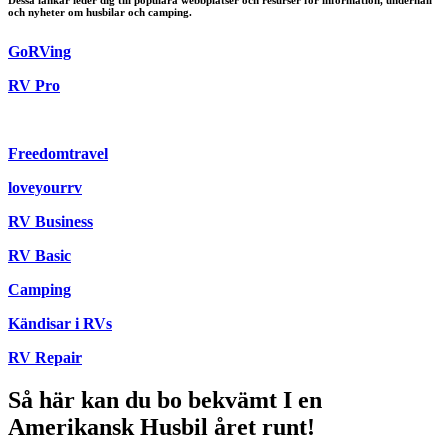
Dessa länkar leder dig till populära webbplatser och resurser för information, underhåll
och nyheter om husbilar och camping.
GoRVing
RV Pro
Freedomtravel
loveyourrv
RV Business
RV Basic
Camping
Kändisar i RVs
RV Repair
Så här kan du bo bekvämt I en
Amerikansk Husbil året runt!