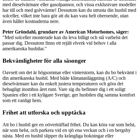
med dieselvärmare eller gasolpannor, och vissa exklusivare modeller
har till och med golvvärme! Dessutom kan du utrusta din husbil med
solceller, vilket inte bara gör att du kan vara helt oberoende, utan
även håller kostnaderna nere.
Peter Gröndahl, grundare av American Motorhomes, säger:
"Med solceller monterade kan du leva billigt och stå varhelst det
passar dig. Dessutom finns ett rejält elverk vid behov i alla
amerikanska husbilar."
Bekvämligheter för alla säsonger
Oavsett om det är högsommar eller vinterstorm, kan du bo bekvämt i
din amerikanska husbil. Med både klimatanläggning (A/C) och
dieselvärmare kan du enkelt justera temperaturen och göra det
behagligt inomhus året runt. Vare sig du befinner dig i ett soligt
Spanien eller i ett kyligare Sverige, ger husbilen dig samma komfort
som ett vanligt hem.
Frihet att utforska och upptäcka
Att bo i husbil ger en oöverträffad frihet. Du kan köra var som helst,
när som helst, och parkera vid en sjö ena veckan och i en bergsby
nästa. Med en husbil slipper du krångliga bokningar eller