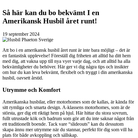
Så här kan du bo bekvämt I en
Amerikansk Husbil året runt!
19 september 2024
Att bo i en amerikansk husbil året runt är inte bara möjligt – det är
en fantastisk upplevelse! Föreställ dig friheten att alltid ha ditt hem
med dig, att vakna upp till nya vyer varje dag, och att alltid ha alla
bekvämligheter du behöver. Här ger vi dig några tips och insikter
om hur du kan leva bekvämt, flexibelt och tryggt i din amerikanska
husbil, oavsett årstid.
Utrymme och Komfort
Amerikanska husbilar, eller motorhomes som de kallas, är kända för
sitt rymliga och smarta design. A-klassens motorhomes, som är de
största, ger dig ett riktigt hem på hjul. Här hittar du stora sovrum,
fullt utrustade kök och badrum som gör att du inte saknar något från
ett traditionellt boende. Tack vare “slideouts” kan du dessutom
skapa ännu mer utrymme när du stannar, perfekt för dig som vill ha
plats för både avkoppling och sällskap.