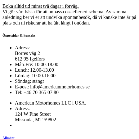
Boka alltid tid minst två dagar i förväg.
Vi gör vårt bästa för att anpassa oss efter ert schema. Av samma
anledning ber vi er att undvika spontanbesök, då vi kanske inte är på
plats och ni riskerar att ha åkt långt i onödan.
Öppettider & kontakt
Adress:
Borres väg 2
612 95 Igelfors
Mån-Fre: 10.00-18.00
Lunch: 12.00-13.00
Lördag: 10.00-16.00
Söndag: stängt
E-post: info@americanmotorhomes.se
Tel: +46 70 365 07 80
American Motorhomes LLC i USA.
Adress:
124 W Pine Street
Missoula, MT 59802
Allmänt